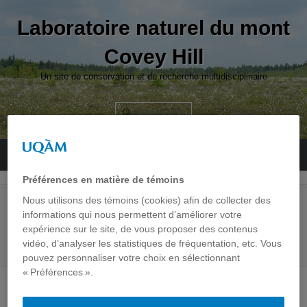
Aller
Laboratoire naturel du mont
au
contenu
Covey Hill
Un site de conservation et de recherche multidisciplinaire
Recherche
Menu
Préférences en matière de témoins
Nous utilisons des témoins (cookies) afin de collecter des
Bienvenue sur le site du Laboratoire
informations qui nous permettent d’améliorer votre
expérience sur le site, de vous proposer des contenus
naturel du mont Covey Hill!
vidéo, d’analyser les statistiques de fréquentation, etc. Vous
pouvez personnaliser votre choix en sélectionnant
« Préférences ».
Le Laboratoire naturel a pour mission de favoriser la